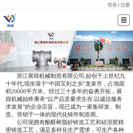
登录
注册
丨
很遗憾，因您的浏览器版本过低导致无法获得最佳浏览体验，推荐下载安装谷歌浏览器！
首页
公司介绍
企业荣誉
产品展示
新闻资讯
设备工艺
联系我们
留言反馈
浙江展煌机械制造有限公司,始创于上世纪九
十年代,现坐落于“中国宝剑之乡”龙泉市，占地面
积20000平方米。经过三十多年的奋勇开拓，展
煌机械始终秉承“以产品质量求生存,以诚信服务
求发展”的企业宗旨，现已成为一家集研发、制
造、营销于一体的现代化铸件制造商。
公司现拥有酚醛树脂砂铸造工艺和硅溶胶精
密铸造工艺，满足多样化生产需求，可生产各种