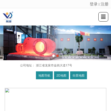
登录
注册
丨
很遗憾，因您的浏览器版本过低导致无法获得最佳浏览体验，推荐下载安装谷歌浏览器！
首页
公司介绍
企业荣誉
产品展示
新闻资讯
设备工艺
联系我们
留言反馈
公司地址：
浙江省龙泉市金岗大道17号
地图导航
2D地图
街景地图