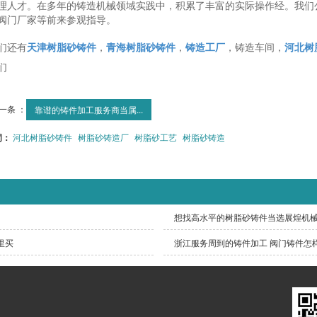
理人才。在多年的铸造机械领域实践中，积累了丰富的实际操作经。我们
阀门厂家等前来参观指导。
们还有
天津树脂砂铸件
，
青海树脂砂铸件
，
铸造工厂
，铸造车间，
河北树
们
一条 ：
靠谱的铸件加工服务商当属...
词：
河北树脂砂铸件
树脂砂铸造厂
树脂砂工艺
树脂砂铸造
想找高水平的树脂砂铸件当选展煌机械
里买
浙江服务周到的铸件加工 阀门铸件怎