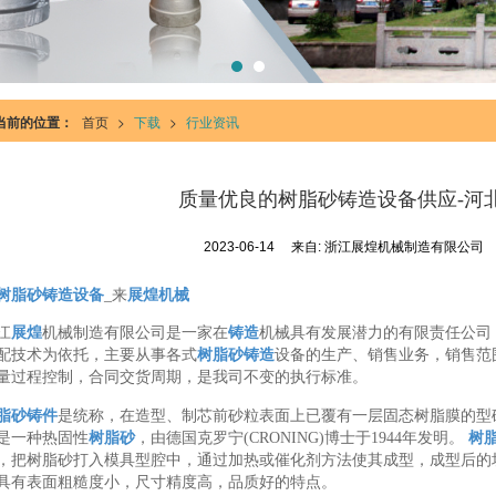
当前的位置：
首页
>
下载
>
行业资讯
质量优良的树脂砂铸造设备供应-河
2023-06-14
来自:
浙江展煌机械制造有限公司
树脂砂铸造设备
_来
展煌机械
江
展煌
机械制造有限公司是一家在
铸造
机械具有发展潜力的有限责任公司
配技术为依托，主要从事各式
树脂砂铸造
设备的生产、销售业务，销售范
量过程控制，合同交货周期，是我司不变的执行标准。
脂砂铸件
是统称，在造型、制芯前砂粒表面上已覆有一层固态树脂膜的型砂 
是一种热固性
树脂砂
，由德国克罗宁(CRONING)博士于1944年发明。
树
，把树脂砂打入模具型腔中，通过加热或催化剂方法使其成型，成型后的
具有表面粗糙度小，尺寸精度高，品质好的特点。