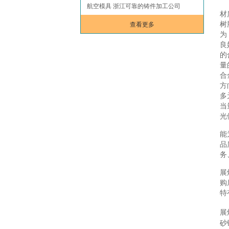
航空模具 浙江可靠的铸件加工公司
材
查看更多
树
为
良
的
量
合
方
多
当
光
能
品
务
展
购
特
展
砂