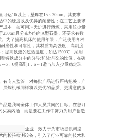
可达10t以上，壁厚在15～30mm。其要求
适中的硬度以及优异的耐磨性；在工艺上要求
产成本，如可用冲天炉进行熔炼，采用较少量
50tim且分布均匀的A型石墨，还要求有数
材质。为了提高机床的使用年限，广泛使用各种
高机床的耐磨性和可靠性，其材质向高强度、高刚度
%；提高铁液的过热温度，如达1500℃；采用
调整铸铁成分中的Si与c和Mn与Si的比值，在碳
从o．5～o．6提高到1．o～1适当加入少量稳定珠
，有专人监管，对每批产品进行严格把关，产
。展煌机械同样将以更优的品质、更满意的服
产品是我司全体工作人员共同的目标。在您订
的买卖内涵，而是要在工作中努力为用户创造
企业，致力于为市场提供树脂
术的检验检测设备，引入了行业可靠的技术和