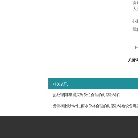
管
大
我
我
上
关键
相关资讯
热处理|哪里能买到价位合理的树脂砂铸件
贵州树脂砂铸件_丽水价格合理的树脂砂铸造设备哪