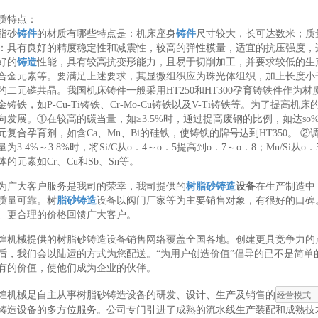
质特点：
脂砂
铸件
的材质有哪些特点是：机床座身
铸件
尺寸较大，长可达数米；质量
：具有良好的精度稳定性和减震性，较高的弹性模量，适宜的抗压强度，
好的
铸造
性能，具有较高抗变形能力，且易于切削加工，并要求较低的生
合金元素等。要满足上述要求，其显微组织应为珠光体组织，加上长度小于2
的二元磷共晶。我国机床铸件一般采用HT250和HT300孕育铸铁件作为
金铸铁，如P-Cu-Ti铸铁、Cr-Mo-Cu铸铁以及V-Ti铸铁等。为了提
向发展。①在较高的碳当量，如≥3.5%时，通过提高废钢的比例，如达so
元复合孕育剂，如含Ca、Mn、Bi的硅铁，使铸铁的牌号达到HT350。 ②
量为3.4%～3.8%时，将Si/C从o．4～o．5提高到o．7～o．8；Mn/Si
体的元素如Cr、Cu和Sb、Sn等。
为广大客户服务是我司的荣幸，我司提供的
树脂砂铸造
设备
在生产制造中
质量可靠。树
脂砂铸造
设备以阀门厂家等为主要销售对象，有很好的口碑
、更合理的价格回馈广大客户。
煌机械提供的树脂砂铸造设备销售网络覆盖全国各地。创建更具竞争力的
后，我们会以陆运的方式为您配送。“为用户创造价值”倡导的已不是简单
有的价值，使他们成为企业的伙伴。
煌机械是自主从事树脂砂铸造设备的研发、设计、生产及销售的
铸造设备的多方位服务。公司专门引进了成熟的流水线生产装配和成熟技