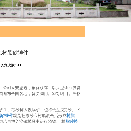
北树脂砂铸件
浏览次数:511
，公司立安思危，创优求存，以大型企业设备
围遍布全国各地，备受阀门厂家等瞩目。严格
1 、芯砂称为覆膜砂，也称壳型(芯)砂。它
脂砂铸件
就是把原砂和树脂混合后形成
树脂
坭芯再放入浇铸模具中进行浇铸。 树
脂砂铸