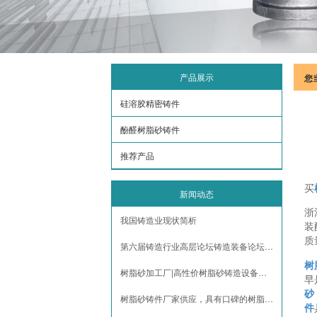
产品展示
您
硅溶胶精密铸件
酚醛树脂砂铸件
推荐产品
买
新闻动态
浙
我国铸造业现状简析
装
质
第六届铸造行业高层论坛铸造装备论坛征文通知
树
树脂砂加工厂|高性价树脂砂铸造设备供销
早
砂
树脂砂铸件厂家供应，具有口碑的树脂砂铸造设备推荐
件